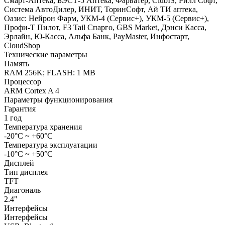
Смарт-Аптека, БЭСТ-5 Аптека, Фарватер, ClubIS, Рилл Софт,
Система АвтоДилер, ИНИТ, ТоринСофт, Ай ТИ аптека,
Оазис: Нейрон Фарм, УКМ-4 (Сервис+), УКМ-5 (Сервис+),
Профи-Т Пилот, F3 Tail Спарго, GBS Market, Дэнси Касса,
Эрлайн, Ю-Касса, Альфа Банк, PayMaster, Инфостарт,
CloudShop
Технические параметры
Память
RAM 256K; FLASH: 1 MB
Процессор
ARM Cortex A 4
Параметры функционирования
Гарантия
1 год
Температура хранения
-20°С ~ +60°С
Температура эксплуатации
-10°C ~ +50°C
Дисплей
Тип дисплея
TFT
Диагональ
2.4"
Интерфейсы
Интерфейсы