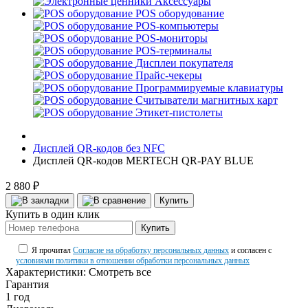
Аксессуары
POS оборудование
POS-компьютеры
POS-мониторы
POS-терминалы
Дисплеи покупателя
Прайс-чекеры
Программируемые клавиатуры
Считыватели магнитных карт
Этикет-пистолеты
Дисплей QR-кодов без NFC
Дисплей QR-кодов MERTECH QR-PAY BLUE
2 880 ₽
Купить
Купить в один клик
Купить
Я прочитал
Согласие на обработку персональных данных
и согласен с
условиями политики в отношении обработки персональных данных
Характеристики:
Смотреть все
Гарантия
1 год