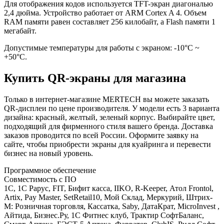
Для отображения кодов используется TFT-экран диагональю
2,4 дюйма. Устройство работает от ARM Cortex A 4. Объем
RAM памяти равен составляет 256 килобайт, а Flash памяти 1
мегабайт.
Допустимые температуры для работы с экраном: -10°C ~
+50°C.
Купить QR-экраны для магазина
Только в интернет-магазине MERTECH вы можете заказать
QR-дисплеи по цене производителя. У модели есть 3 варианта
дизайна: красный, желтый, зеленый корпус. Выбирайте цвет,
подходящий для фирменного стиля вашего бренда. Доставка
заказов проводится по всей России. Оформите заявку на
сайте, чтобы приобрести экраны для куайринга и перевести
бизнес на новый уровень.
Программное обеспечение
Совместимость с ПО
1С, 1С Рарус, FIT, Бифит касса, IIKO, R-Keeper, Атол Frontol,
Artix, Pay Master, SetRetail10, Мой Склад, Меркурий, Штрих-
М: Розничная торговля, Кассатка, Saby, ДатаКрат, MicroInvest ,
Айтида, Бизнес.Ру, 1С Фитнес клуб, Трактир СофтБаланс,