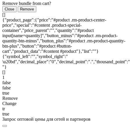
Remove bundle from cart?
Close
Remove
[]
{"product_page":{"price":"#product .rm-product-center-
price","special":"#content .product-special-
container","price_parent":"","quantity":"#product
input[name=quantity]","button_minus":"#product .rm-product-
quantity-btn-minus","button_plus":"#product .rm-product-quantity-
btn-plus","button":"#product #button-
cart","product_data":"#content #product"},"list":""}
{"symbol_left":"","symbol_right":"
\u20bd","decimal_place":"0","decimal_point":".","thousand_point":"
"}
[]
1
false
false
true
Remove
Change
tr
true
Запрос оптовой цены для сетей и партнеров