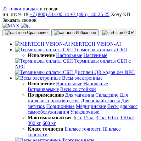
22 точки продаж
в городе
пн–пт: 9–18
+7 (800) 333-00-14
+7 (495) 146-25-25
Хочу КП
Заказать звонок
Сравнение
Избранное
0
0 ₽
MERTECH VISION-AI
Терминалы оплаты СБП
Исполнение
Настольные
Настенные
Терминалы оплаты СБП с
NFC
Дисплей QR-кодов без NFC
Весы электронные
Исполнение
Настольные
Напольные
Встраиваемые
Весы со стойкой
По применению
Для магазина
Складские
Для
пищевого производства
Для онлайн кассы
Для
метизов
Порционные
Медицинские
Весы для касс
самообслуживания
Упаковочные
Максимальный вес
6 кг
15 кг
32 кг
60 кг
150 кг
300 кг
600 кг
Класс точности
II класс точности
III класс
точности
Торговые весы