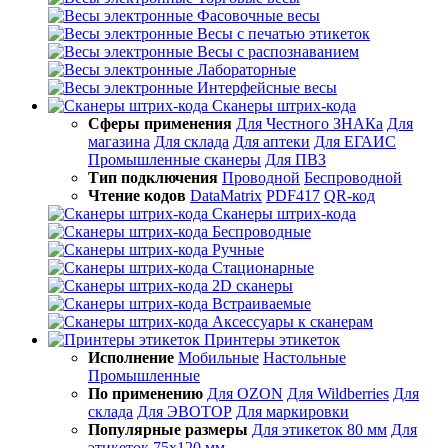
Фасовочные весы
Весы с печатью этикеток
Весы с распознаванием
Лабораторные
Интерфейсные весы
Сканеры штрих-кода
Сферы применения
Для Честного ЗНАКа
Для
магазина
Для склада
Для аптеки
Для ЕГАИС
Промышленные сканеры
Для ПВЗ
Тип подключения
Проводной
Беспроводной
Чтение кодов
DataMatrix
PDF417
QR-код
Сканеры штрих-кода
Беспроводные
Ручные
Стационарные
2D сканеры
Встраиваемые
Аксессуары к сканерам
Принтеры этикеток
Исполнение
Мобильные
Настольные
Промышленные
По применению
Для OZON
Для Wildberries
Для
склада
Для ЭВОТОР
Для маркировки
Популярные размеры
Для этикеток 80 мм
Для
этикеток 75х120 мм