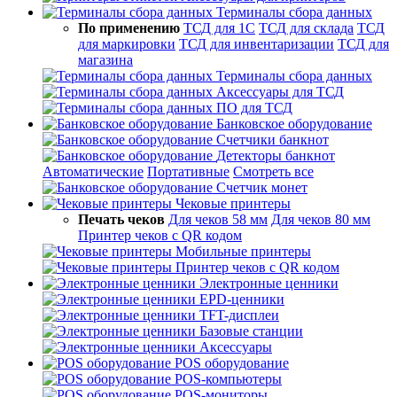
Терминалы сбора данных
По применению
ТСД для 1С
ТСД для склада
ТСД
для маркировки
ТСД для инвентаризации
ТСД для
магазина
Терминалы сбора данных
Аксессуары для ТСД
ПО для ТСД
Банковское оборудование
Счетчики банкнот
Детекторы банкнот
Автоматические
Портативные
Смотреть все
Счетчик монет
Чековые принтеры
Печать чеков
Для чеков 58 мм
Для чеков 80 мм
Принтер чеков с QR кодом
Мобильные принтеры
Принтер чеков с QR кодом
Электронные ценники
EPD-ценники
TFT-дисплеи
Базовые станции
Аксессуары
POS оборудование
POS-компьютеры
POS-мониторы