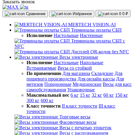
Заказать звонок
Сравнение
Избранное
0
0 ₽
MERTECH VISION-AI
Терминалы оплаты СБП
Исполнение
Настольные
Настенные
Терминалы оплаты СБП с
NFC
Дисплей QR-кодов без NFC
Весы электронные
Исполнение
Настольные
Напольные
Встраиваемые
Весы со стойкой
По применению
Для магазина
Складские
Для
пищевого производства
Для онлайн кассы
Для
метизов
Порционные
Медицинские
Весы для касс
самообслуживания
Упаковочные
Максимальный вес
6 кг
15 кг
32 кг
60 кг
150 кг
300 кг
600 кг
Класс точности
II класс точности
III класс
точности
Торговые весы
Фасовочные весы
Весы с печатью этикеток
Весы с распознаванием