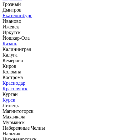
Грозный
Дмитров
Екатеринбург
Иваново
Ижевск
Иркутск
Йошкар-Ола
Казань
Калининград
Калуга
Кемерово
Киров
Коломна
Кострома
Краснодар
Красноярск
Курган
Курск
Липецк
Магнитогорск
Махачкала
Мурманск
Набережные Челны
Нальчик
Нижневартовск