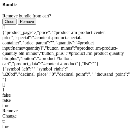
Bundle
Remove bundle from cart?
Close
Remove
[]
{"product_page":{"price":"#product .rm-product-center-
price","special":"#content .product-special-
container","price_parent":"","quantity":"#product
input[name=quantity]","button_minus":"#product .rm-product-
quantity-btn-minus","button_plus":"#product .rm-product-quantity-
btn-plus","button":"#product #button-
cart","product_data":"#content #product"},"list":""}
{"symbol_left":"","symbol_right":"
\u20bd","decimal_place":"0","decimal_point":".","thousand_point":"
"}
[]
1
false
false
true
Remove
Change
tr
true