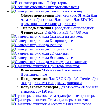
Лабораторные
Интерфейсные весы
Сканеры штрих-кода
Сферы применения
Для Честного ЗНАКа
Для
магазина
Для склада
Для аптеки
Для ЕГАИС
Промышленные сканеры
Для ПВЗ
Тип подключения
Проводной
Беспроводной
Чтение кодов
DataMatrix
PDF417
QR-код
Сканеры штрих-кода
Беспроводные
Ручные
Стационарные
2D сканеры
Встраиваемые
Аксессуары к сканерам
Принтеры этикеток
Исполнение
Мобильные
Настольные
Промышленные
По применению
Для OZON
Для Wildberries
Для
склада
Для ЭВОТОР
Для маркировки
Популярные размеры
Для этикеток 80 мм
Для
этикеток 75х120 мм
Термотрансферные принтеры
Термопринтеры этикеток
Аксессуары для принтеров