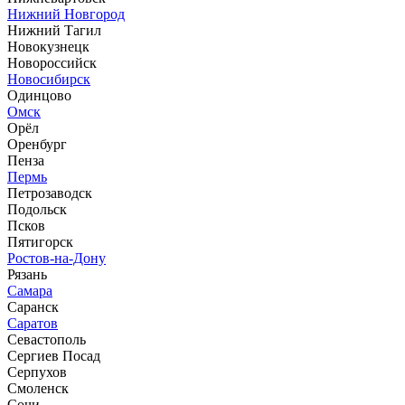
Нижний Новгород
Нижний Тагил
Новокузнецк
Новороссийск
Новосибирск
Одинцово
Омск
Орёл
Оренбург
Пенза
Пермь
Петрозаводск
Подольск
Псков
Пятигорск
Ростов-на-Дону
Рязань
Самара
Саранск
Саратов
Севастополь
Сергиев Посад
Серпухов
Смоленск
Сочи