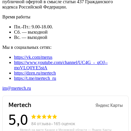
публичной офертой в смысле статьи 437 Гражданского
кодекса Российской Федерации.
Время работы
Пн.-Пт.: 9.00-18.00.
Сб. — выходной
Вс. — выходной
Мы в социальных сетях:
https://vk.com/merus
https://www.youtube.com/channel/UC4G_-_qOJ--
moVLQ0YE5stA
https://dzen.ru/mertech
https://t.me/mertech_ru
im@mertech.ru
Mertech на карте Казани и Московской области — Яндекс Карты