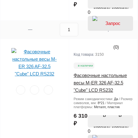
₽
корзину
0
(0)
Код товара:
3150
в наличии
Фасовочные настольные
весы M-ER 326 AF-32.5
"Cube" LCD RS232
Режим самодиагностики:
Да
Размер
символов, мм:
8*21
Материал
платформы:
Металл, пластик
В
6 310
₽
корзину
0