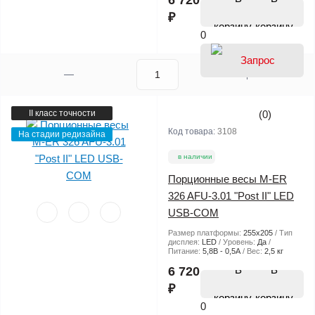
6 720
₽
корзину
0
II класс точности
(0)
Код товара:
3108
На стадии редизайна
в наличии
Порционные весы M-ER
326 AFU-3.01 "Post II" LED
USB-COM
Размер платформы:
255х205
Тип
дисплея:
LED
Уровень:
Да
Питание:
5,8В - 0,5А
Вес:
2,5 кг
В
6 720
₽
корзину
0