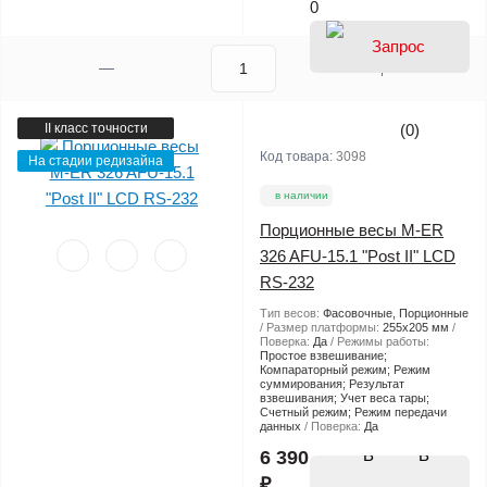
0
II класс точности
(0)
Код товара:
3098
На стадии редизайна
в наличии
Порционные весы M-ER
326 AFU-15.1 "Post II" LCD
RS-232
Тип весов:
Фасовочные, Порционные
Размер платформы:
255х205 мм
Поверка:
Да
Режимы работы:
Простое взвешивание;
Компараторный режим; Режим
суммирования; Результат
взвешивания; Учет веса тары;
Счетный режим; Режим передачи
данных
Поверка:
Да
В
6 390
₽