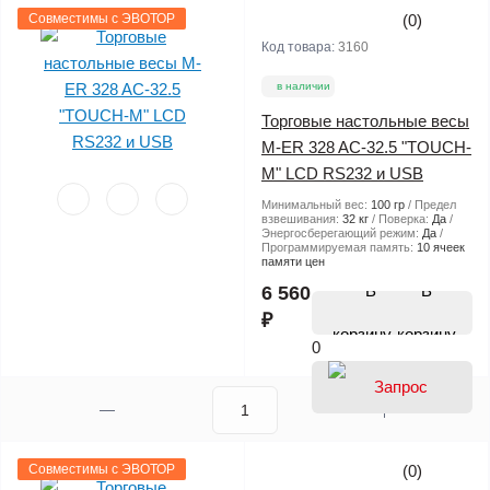
Совместимы с ЭВОТОР
(0)
Код товара:
3160
в наличии
Торговые настольные весы
M-ER 328 AC-32.5 "TOUCH-
M" LCD RS232 и USB
Минимальный вес:
100 гр
Предел
взвешивания:
32 кг
Поверка:
Да
Энергосберегающий режим:
Да
Программируемая память:
10 ячеек
памяти цен
В
6 560
₽
корзину
0
Совместимы с ЭВОТОР
(0)