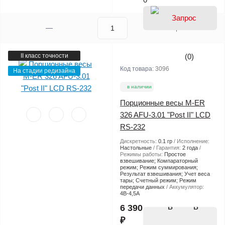
II класс точности
(0)
Код товара:
3096
На стадии редизайна
в наличии
Порционные весы M-ER
326 AFU-3.01 "Post II" LCD
RS-232
Дискретность:
0.1 гр
Исполнение:
Настольные
Гарантия:
2 года
Режимы работы:
Простое
взвешивание; Компараторный
режим; Режим суммирования;
Результат взвешивания; Учет веса
тары; Счетный режим; Режим
передачи данных
Аккумулятор:
4В-4,5А
В
6 390
₽