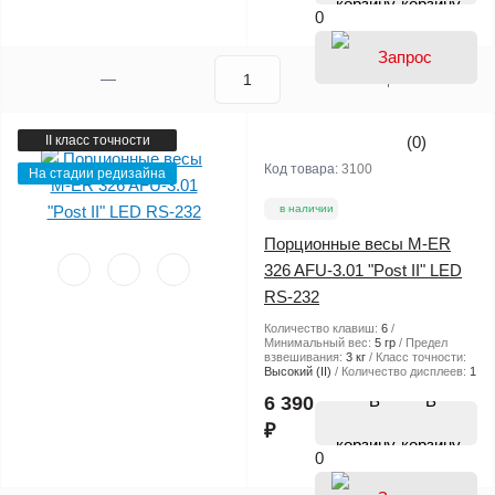
корзину
0
II класс точности
(0)
Код товара:
3100
На стадии редизайна
в наличии
Порционные весы M-ER
326 AFU-3.01 "Post II" LED
RS-232
Количество клавиш:
6
Минимальный вес:
5 гр
Предел
взвешивания:
3 кг
Класс точности:
Высокий (II)
Количество дисплеев:
1
В
6 390
₽
корзину
0