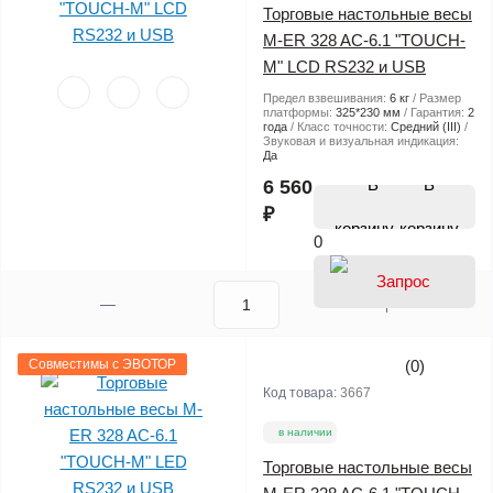
Торговые настольные весы
M-ER 328 AC-6.1 "TOUCH-
M" LCD RS232 и USB
Предел взвешивания:
6 кг
Размер
платформы:
325*230 мм
Гарантия:
2
года
Класс точности:
Средний (III)
Звуковая и визуальная индикация:
Да
В
6 560
₽
корзину
0
Совместимы с ЭВОТОР
(0)
Код товара:
3667
в наличии
Торговые настольные весы