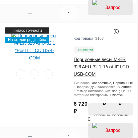
II класс точности
(0)
Код товара:
3107
На стадии редизайна
в наличии
Порционные весы M-ER
326 AFU-32.1 "Post II" LCD
USB-COM
Тип весов:
Фасовочные, Порционные
Поверка:
Да
Калибровка:
Внешняя
Размер символов, мм:
9*21; 11*21
Материал платформы:
Пластик
В
6 720
₽
корзину
0