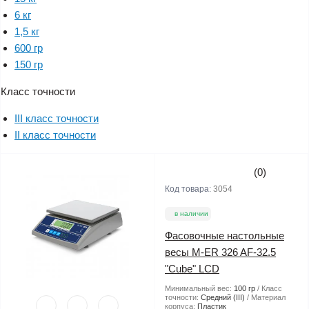
6 кг
1,5 кг
600 гр
150 гр
Класс точности
III класс точности
II класс точности
(0)
Код товара:
3054
в наличии
Фасовочные настольные
весы M-ER 326 AF-32.5
"Cube" LCD
Минимальный вес:
100 гр
Класс
точности:
Средний (III)
Материал
корпуса:
Пластик