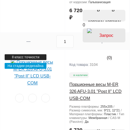
от коррозии:
Гальванизация
В
6 720
₽
корзину
0
II класс точности
(0)
Код товара:
3104
На стадии редизайна
в наличии
Порционные весы M-ER
326 AFU-3.01 "Post II" LCD
USB-COM
Размер платформы:
255х205
Размер символов, мм:
9*21; 11*21
Материал платформы:
Пластик
Тип
клавиатуры:
Мембранная
СAS-M
(Passive):
Да
В