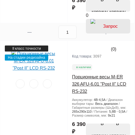
6 390
₽
корзину
0
II класс точности
(0)
Код товара:
3097
На стадии редизайна
в наличии
Порционные весы M-ER
326 AFU-6.01 "Post II" LCD
RS-232
Аккумулятор:
4В-4,5А
Диапазон
выборки тары:
Весь диапазон
Габаритные размеры (ШхДхВ), мм:
265х290х110
Питание:
5,8В - 0,5А
Размер символов, мм:
9х21
В
6 390
₽