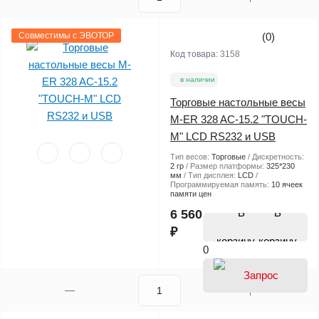
Совместимы с ЭВОТОР
(0)
Код товара:
3158
в наличии
Торговые настольные весы
M-ER 328 AC-15.2 "TOUCH-
M" LCD RS232 и USB
Тип весов:
Торговые
Дискретность:
2 гр
Размер платформы:
325*230
мм
Тип дисплея:
LCD
Программируемая память:
10 ячеек
памяти цен
В
6 560
₽
корзину
0