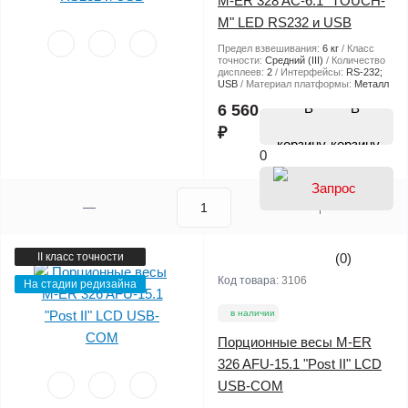
M-ER 328 AC-6.1 "TOUCH-
M" LED RS232 и USB
Предел взвешивания:
6 кг
Класс
точности:
Средний (III)
Количество
дисплеев:
2
Интерфейсы:
RS-232;
USB
Материал платформы:
Металл
В
6 560
₽
корзину
0
II класс точности
(0)
Код товара:
3106
На стадии редизайна
в наличии
Порционные весы M-ER
326 AFU-15.1 "Post II" LCD
USB-COM