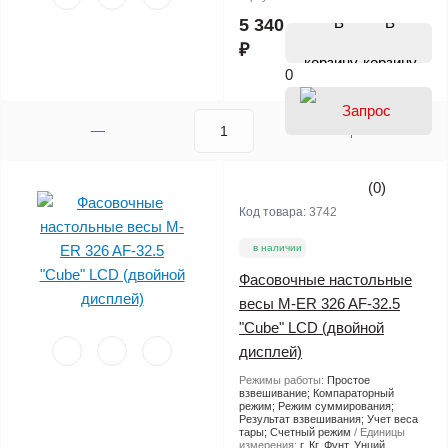
В
5 340
₽
корзину
0
(0)
Код товара:
3742
в наличии
Фасовочные настольные
весы M-ER 326 AF-32.5
"Cube" LCD (двойной
дисплей)
Режимы работы:
Простое
взвешивание; Компараторный
режим; Режим суммирования;
Результат взвешивания; Учет веса
тары; Счетный режим
Единицы
измерения:
г, Кг, Фунт, Унций