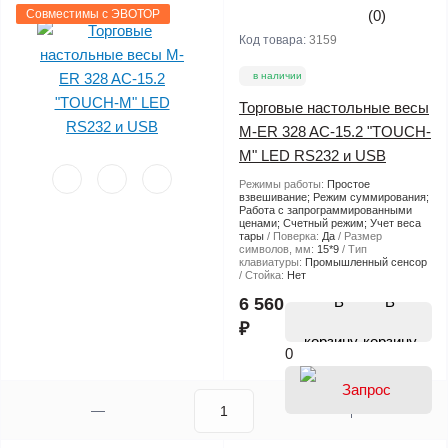
Совместимы с ЭВОТОР
(0)
Код товара:
3159
в наличии
Торговые настольные весы
M-ER 328 AC-15.2 "TOUCH-
M" LED RS232 и USB
Режимы работы:
Простое
взвешивание; Режим суммирования;
Работа с запрограммированными
ценами; Счетный режим; Учет веса
тары
Поверка:
Да
Размер
символов, мм:
15*9
Тип
клавиатуры:
Промышленный сенсор
Стойка:
Нет
В
6 560
₽
корзину
0