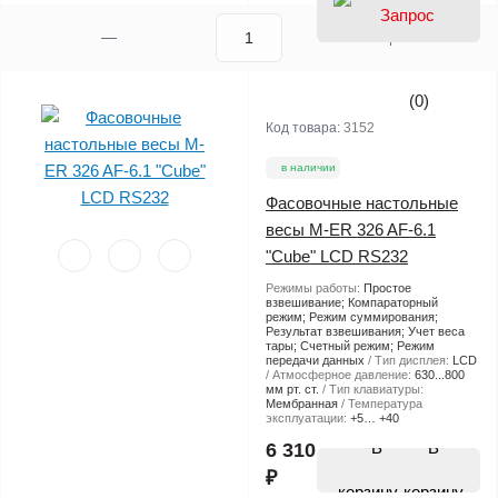
(0)
Код товара:
3152
в наличии
Фасовочные настольные
весы M-ER 326 AF-6.1
"Cube" LCD RS232
Режимы работы:
Простое
взвешивание; Компараторный
режим; Режим суммирования;
Результат взвешивания; Учет веса
тары; Счетный режим; Режим
передачи данных
Тип дисплея:
LCD
Атмосферное давление:
630...800
мм рт. ст.
Тип клавиатуры:
Мембранная
Температура
эксплуатации:
+5… +40
В
6 310
₽
корзину