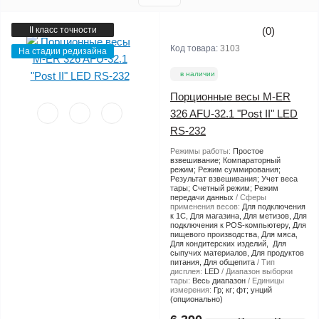
II класс точности
(0)
Код товара:
3103
На стадии редизайна
в наличии
Порционные весы M-ER
326 AFU-32.1 "Post II" LED
RS-232
Режимы работы:
Простое
взвешивание; Компараторный
режим; Режим суммирования;
Результат взвешивания; Учет веса
тары; Счетный режим; Режим
передачи данных
Сферы
применения весов:
Для подключения
к 1С, Для магазина, Для метизов, Для
подключения к POS-компьютеру, Для
пищевого производства, Для мяса,
Для кондитерских изделий, Для
сыпучих материалов, Для продуктов
питания, Для общепита
Тип
дисплея:
LED
Диапазон выборки
тары:
Весь диапазон
Единицы
измерения:
Гр; кг; фт; унций
(опционально)
В