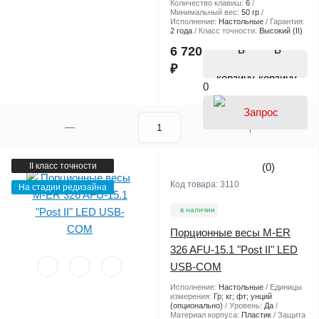
Количество клавиш:
6
Минимальный вес:
50 гр
Исполнение:
Настольные
Гарантия:
2 года
Класс точности:
Высокий (II)
В
6 720
₽
корзину
0
II класс точности
(0)
Код товара:
3110
На стадии редизайна
в наличии
Порционные весы M-ER
326 AFU-15.1 "Post II" LED
USB-COM
Исполнение:
Настольные
Единицы
измерения:
Гр; кг; фт; унций
(опционально)
Уровень:
Да
Материал корпуса:
Пластик
Защита