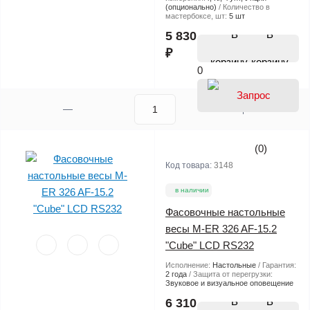
(опционально)
Количество в
мастербоксе, шт:
5 шт
В
5 830
₽
корзину
0
(0)
Код товара:
3148
в наличии
Фасовочные настольные
весы M-ER 326 AF-15.2
"Cube" LCD RS232
Исполнение:
Настольные
Гарантия:
2 года
Защита от перегрузки:
Звуковое и визуальное оповещение
В
6 310