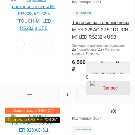
Код товара:
3161
в наличии
Торговые настольные весы
M-ER 328 AC-32.5 "TOUCH-
M" LED RS232 и USB
Звуковая и визуальная индикация:
Да
Калибровка:
Да
Материал
корпуса:
Пластик
В
6 560
₽
корзину
0
Совместимы с ЭВОТОР
(0)
Код товара:
3664
Протоколы CAS M и POS-2M
в наличии