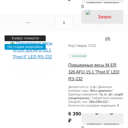
корзину
0
II класс точности
(0)
Код товара:
3102
На стадии редизайна
в наличии
Порционные весы M-ER
326 AFU-15.1 "Post II" LED
RS-232
Дискретность:
1 гр
Диапазон
выборки тары:
Весь диапазон
Единицы измерения:
Гр; кг; фт; унций
(опционально)
Габаритные размеры
(ШхДхВ), мм:
265х290х110
Количество разрядов индикации:
6
В
6 390
₽
корзину
0