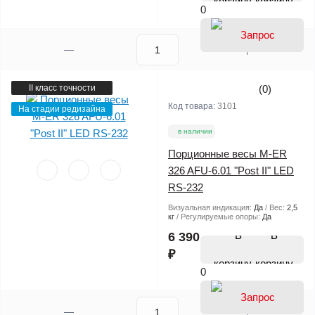
корзину
0
II класс точности
(0)
Код товара:
3101
На стадии редизайна
в наличии
Порционные весы M-ER
326 AFU-6.01 "Post II" LED
RS-232
Визуальная индикация:
Да
Вес:
2,5
кг
Регулируемые опоры:
Да
В
6 390
₽
корзину
0