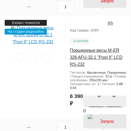
II класс точности
(0)
Код товара:
3099
На стадии редизайна
в наличии
Порционные весы M-ER
326 AFU-32.1 "Post II" LCD
RS-232
Тип весов:
Фасовочные, Порционные
Предел взвешивания:
32 кг
Размер
платформы:
255х205 мм
Тензодатчики, шт:
1
Питание:
5,8В -
0,5А
В
6 390
₽
корзину
0