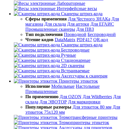
Лабораторные
Интерфейсные весы
Сканеры штрих-кода
Сферы применения
Для Честного ЗНАКа
Для
магазина
Для склада
Для аптеки
Для ЕГАИС
Промышленные сканеры
Для ПВЗ
Тип подключения
Проводной
Беспроводной
Чтение кодов
DataMatrix
PDF417
QR-код
Сканеры штрих-кода
Беспроводные
Ручные
Стационарные
2D сканеры
Встраиваемые
Аксессуары к сканерам
Принтеры этикеток
Исполнение
Мобильные
Настольные
Промышленные
По применению
Для OZON
Для Wildberries
Для
склада
Для ЭВОТОР
Для маркировки
Популярные размеры
Для этикеток 80 мм
Для
этикеток 75х120 мм
Термотрансферные принтеры
Термопринтеры этикеток
Аксессуары для принтеров