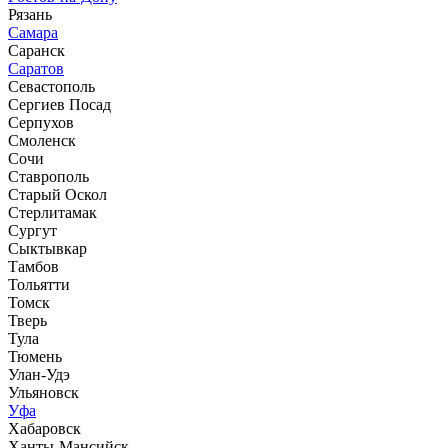
Рязань
Самара
Саранск
Саратов
Севастополь
Сергиев Посад
Серпухов
Смоленск
Сочи
Ставрополь
Старый Оскол
Стерлитамак
Сургут
Сыктывкар
Тамбов
Тольятти
Томск
Тверь
Тула
Тюмень
Улан-Удэ
Ульяновск
Уфа
Хабаровск
Ханты-Мансийск