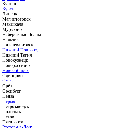
Курган
Курск
Липецк
Магнитогорск
Махачкала
Мурманск
Набережные Челны
Нальчик
Нижневартовск
Нижний Новгород
Нижний Тагил
Новокузнецк
Новороссийск
Новосибирск
Одинцово
Омск
Орёл
Оренбург
Пенза
Пермь
Петрозаводск
Подольск
Псков
Пятигорск
Ростов-на-Дону