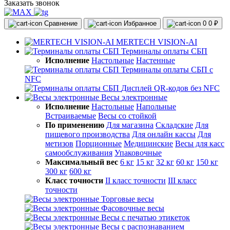
Заказать звонок
Сравнение
Избранное
0
0 ₽
MERTECH VISION-AI
Терминалы оплаты СБП
Исполнение
Настольные
Настенные
Терминалы оплаты СБП с
NFC
Дисплей QR-кодов без NFC
Весы электронные
Исполнение
Настольные
Напольные
Встраиваемые
Весы со стойкой
По применению
Для магазина
Складские
Для
пищевого производства
Для онлайн кассы
Для
метизов
Порционные
Медицинские
Весы для касс
самообслуживания
Упаковочные
Максимальный вес
6 кг
15 кг
32 кг
60 кг
150 кг
300 кг
600 кг
Класс точности
II класс точности
III класс
точности
Торговые весы
Фасовочные весы
Весы с печатью этикеток
Весы с распознаванием