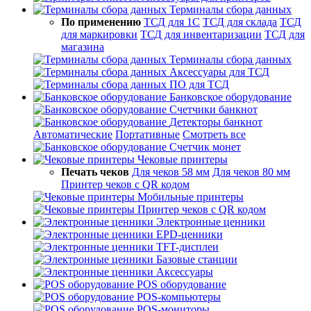
Терминалы сбора данных
По применению
ТСД для 1С
ТСД для склада
ТСД
для маркировки
ТСД для инвентаризации
ТСД для
магазина
Терминалы сбора данных
Аксессуары для ТСД
ПО для ТСД
Банковское оборудование
Счетчики банкнот
Детекторы банкнот
Автоматические
Портативные
Смотреть все
Счетчик монет
Чековые принтеры
Печать чеков
Для чеков 58 мм
Для чеков 80 мм
Принтер чеков с QR кодом
Мобильные принтеры
Принтер чеков с QR кодом
Электронные ценники
EPD-ценники
TFT-дисплеи
Базовые станции
Аксессуары
POS оборудование
POS-компьютеры
POS-мониторы