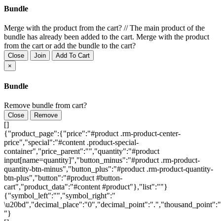
Bundle
Merge with the product from the cart?
//
The main product of the
bundle has already been added to the cart. Merge with the product
from the cart or add the bundle to the cart?
Close
Join
Add To Cart
×
Bundle
Remove bundle from cart?
Close
Remove
[]
{"product_page":{"price":"#product .rm-product-center-
price","special":"#content .product-special-
container","price_parent":"","quantity":"#product
input[name=quantity]","button_minus":"#product .rm-product-
quantity-btn-minus","button_plus":"#product .rm-product-quantity-
btn-plus","button":"#product #button-
cart","product_data":"#content #product"},"list":""}
{"symbol_left":"","symbol_right":"
\u20bd","decimal_place":"0","decimal_point":".","thousand_point":"
"}